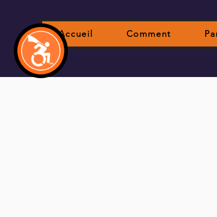
Accueil
Comment
Pa
Une histoir
enfant a c
qu'il soit 
handicapé 