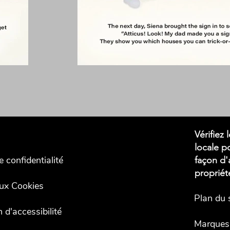
Vérifiez
locale po
e confidentialité
façon d'
propriét
aux Cookies
Plan du 
 d'accessibilité
Marques