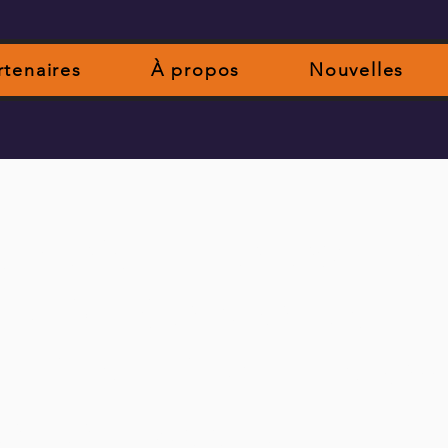
rtenaires
À propos
Nouvelles
e vraie sur la façon 
ontribué à changer u
plus inclusif pour cha
à Halloween.