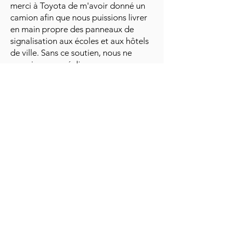
merci à Toyota de m'avoir donné un
camion afin que nous puissions livrer
en main propre des panneaux de
signalisation aux écoles et aux hôtels
de ville. Sans ce soutien, nous ne
pourrions pas réaliser ce que nous
faisons aujourd’hui.
<audiodescription> Musique
effrayante
<audiodescription> Lieux du Village
d'Halloween 2023 avec une silhouette
de carte du Canada avec des icônes
fantômes pour les villes suivantes :
Halifax, Nouvelle-Écosse ; Ottawa,
Ontario (Stittsville); Toronto (Ontario),
Oakville (Ontario); Hamilton, Ontario;
Calgary, Alberta; Saint-Albert,
Alberta ; Edmonton, Alberta; Surrey,
Colombie-Britannique.